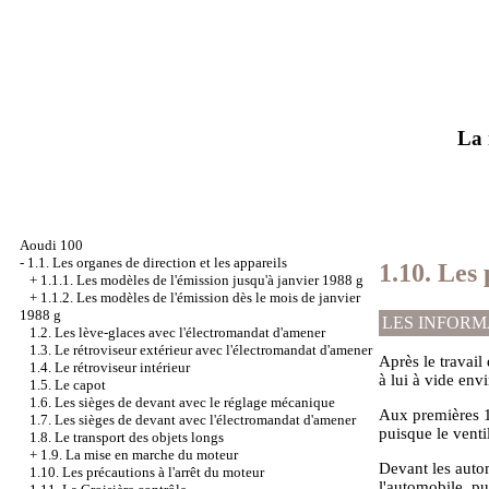
La 
Aoudi 100
-
1.1. Les organes de direction et les appareils
1.10. Les
+
1.1.1. Les modèles de l'émission jusqu'à janvier 1988 g
+
1.1.2. Les modèles de l'émission dès le mois de janvier
1988 g
LES INFORM
1.2. Les lève-glaces avec l'électromandat d'amener
1.3. Le rétroviseur extérieur avec l'électromandat d'amener
Après le travail 
1.4. Le rétroviseur intérieur
à lui à vide env
1.5. Le capot
1.6. Les sièges de devant avec le réglage mécanique
Aux premières 10
1.7. Les sièges de devant avec l'électromandat d'amener
puisque le venti
1.8. Le transport des objets longs
+
1.9. La mise en marche du moteur
Devant les autom
1.10. Les précautions à l'arrêt du moteur
l'automobile, pui