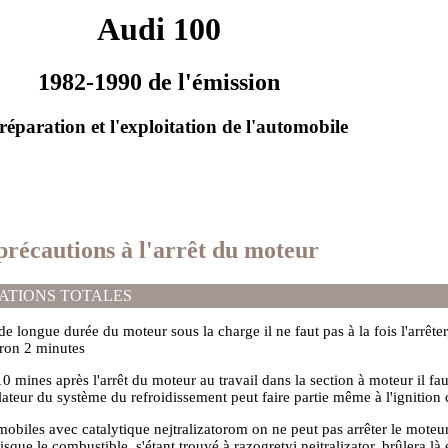
Audi 100
1982-1990 de l'émission
réparation et l'exploitation de l'automobile
 précautions à l'arrêt du moteur
ATIONS TOTALES
de longue durée du moteur sous la charge il ne faut pas à la fois l'arrêter,
iron 2 minutes
 mines après l'arrêt du moteur au travail dans la section à moteur il fau
lateur du système du refroidissement peut faire partie même à l'ignition
obiles avec catalytique nejtralizatorom on ne peut pas arrêter le moteur
sque le combustible, s'étant trouvé à razogretyj nejtralizator, brûlera là 