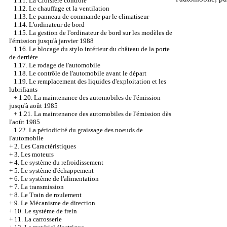
1.11. La Croisière contrôle
1.12. Le chauffage et la ventilation
1.13. Le panneau de commande par le climatiseur
1.14. L'ordinateur de bord
1.15. La gestion de l'ordinateur de bord sur les modèles de
l'émission jusqu'à janvier 1988
1.16. Le blocage du stylo intérieur du château de la porte
de derrière
1.17. Le rodage de l'automobile
1.18. Le contrôle de l'automobile avant le départ
1.19. Le remplacement des liquides d'exploitation et les
lubrifiants
+
1.20. La maintenance des automobiles de l'émission
jusqu'à août 1985
+
1.21. La maintenance des automobiles de l'émission dès
l'août 1985
1.22. La périodicité du graissage des noeuds de
l'automobile
+
2. Les Caractéristiques
+
3. Les moteurs
+
4. Le système du refroidissement
+
5. Le système d'échappement
+
6. Le système de l'alimentation
+
7. La transmission
+
8. Le Train de roulement
+
9. Le Mécanisme de direction
+
10. Le système de frein
+
11. La carrosserie