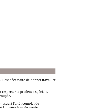
 il est nécessaire de donner travailler
t respecter la prudence spéciale,
 coupée.
 jusqu'à l'arrêt complet de
et le mettra hors de service.