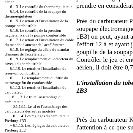
aérien
prendre en considérat
6.1.3. Le contrôle du thermorégulateur
6.1.4. Le contrôle de la soupape du
thermorégulateur
Près du carburateur P
6.1.5. Le retrait et l'installation de la
pompe combustible
soupape électromagné
6.1.6. Le contrôle de la pression
1В3
)
on peut, ayant a
nagnetaniya de la pompe combustible
6.1.7. Le retrait et l'installation du câble
l'effort 12 à et ayant
du mandat d'amener de l'accélérateur
6.1.8. Le réglage du câble du mandat
goupille de la soupap
d'amener de l'accélérateur
Contrôler le jeu et en
6.1.9. Le remplacement du détecteur du
niveau du combustible
aérien, il doit être 0
6.1.10. Le retrait et l'installation du
réservoir combustible
6.1.11. Le remplacement du filtre du
L'installation du tu
nettoyage fin du combustible
6.1.12. Le retrait et l'installation du
1В3
carburateur
-
6.1.13. Le tri et l'assemblage du
carburateur
6.1.13.1. Le tri et l'assemblage des
carburateurs des autres modèles
+
6.1.14. Les réglages du carburateur
Près du carburateur Ke
Pierburg 1B3
+
6.1.15. Les réglages du carburateur
l'attention à ce que 
Pierburg 2Е2