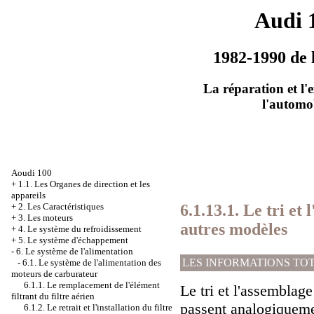
Audi 
1982-1990 de 
La réparation et l'
l'automo
Aoudi 100
+
1.1. Les Organes de direction et les
appareils
+
2. Les Caractéristiques
6.1.13.1. Le tri et
+
3. Les moteurs
autres modèles
+
4. Le système du refroidissement
+
5. Le système d'échappement
-
6. Le système de l'alimentation
LES INFORMATIONS TO
-
6.1. Le système de l'alimentation des
moteurs de carburateur
6.1.1. Le remplacement de l'élément
Le tri et l'assemblag
filtrant du filtre aérien
passent analogiquemen
6.1.2. Le retrait et l'installation du filtre