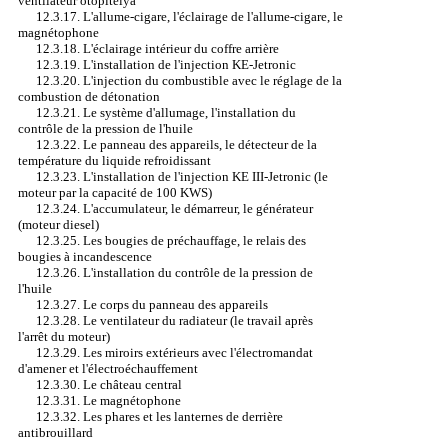
ventilateur otopitelya
12.3.17. L'allume-cigare, l'éclairage de l'allume-cigare, le
magnétophone
12.3.18. L'éclairage intérieur du coffre arrière
12.3.19. L'installation de l'injection KE-Jetronic
12.3.20. L'injection du combustible avec le réglage de la
combustion de détonation
12.3.21. Le système d'allumage, l'installation du
contrôle de la pression de l'huile
12.3.22. Le panneau des appareils, le détecteur de la
température du liquide refroidissant
12.3.23. L'installation de l'injection KE III-Jetronic (le
moteur par la capacité de 100 KWS)
12.3.24. L'accumulateur, le démarreur, le générateur
(moteur diesel)
12.3.25. Les bougies de préchauffage, le relais des
bougies à incandescence
12.3.26. L'installation du contrôle de la pression de
l'huile
12.3.27. Le corps du panneau des appareils
12.3.28. Le ventilateur du radiateur (le travail après
l'arrêt du moteur)
12.3.29. Les miroirs extérieurs avec l'électromandat
d'amener et l'électroéchauffement
12.3.30. Le château central
12.3.31. Le magnétophone
12.3.32. Les phares et les lanternes de derrière
antibrouillard