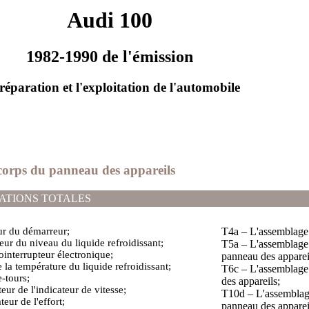
Audi 100
1982-1990 de l'émission
réparation et l'exploitation de l'automobile
 corps du panneau des appareils
ATIONS TOTALES
eur du démarreur;
Т4а – L'assemblage 
eur du niveau du liquide refroidissant;
Т5а – L'assemblage 
interrupteur électronique;
panneau des apparei
 la température du liquide refroidissant;
Т6с – L'assemblage 
-tours;
des appareils;
ur de l'indicateur de vitesse;
Т10d – L'assemblage
teur de l'effort;
panneau des apparei