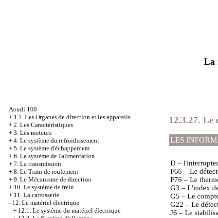
La 
Aoudi 100
+
1.1. Les Organes de direction et les appareils
12.3.27. Le
+
2. Les Caractéristiques
+
3. Les moteurs
LES INFORM
+
4. Le système du refroidissement
+
5. Le système d'échappement
+
6. Le système de l'alimentation
D – l'interrupt
+
7. La transmission
F66 – Le détect
+
8. Le Train de roulement
+
9. Le Mécanisme de direction
F76 – Le thermo
+
10. Le système de frein
G3 – L'index de
+
11. La carrosserie
G5 – Le compte
-
12. Le matériel électrique
G22 – Le détecte
+
12.1. Le système du matériel électrique
J6 – Le stabilisa