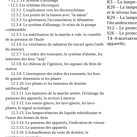
+
12.2. Le Système d'allumage
К3 – La lampe-t
-
12.3. Les schémas électriques
К28 – La lampe-
12.3.1. L'explication vers les électroschémas
et le niveau bas
12.3.2. Les points de la liaison avec "la masse"
К29 – La lampe
12.3.3. Le générateur, l'accumulateur, le démarreur
l'incandescence
12.3.4. Le système d'allumage, le relais de la pompe
S12 – Le protec
combustible
S26 – Le protec
12.3.5. La stabilisation de la marche à vide, le contrôle
Т4–4-контактны
de la pression de l'huile
appareils;
12.3.6. Le ventilateur du radiateur (le travail après l'arrêt
du moteur)
12.3.7. Les index des tournants, le système d'alarme, les
lanternes des feux "stop"
12.3.8. Le château de l'ignition, les signaux du frein de
station
12.3.9. L'interrupteur des index des tournants, les feux
de grande dimension et les phares
12.3.10. Les phares et les lanternes de derrière
antibrouillard
12.3.11. Les lanternes de la marche arrière, l'éclairage du
panneau des appareils, la section à moteur
12.3.12. Les essuie-glaces, les lave-glaces, les lave-
phares, le signal acoustique
12.3.13. Les lampes-témoins du liquide refroidissant et
l'usure des formes de frein
12.3.14. Le panneau des appareils, l'indicateur de vitesse
12.3.15. Le panneau des appareils
12.3.16. L'échauffement du verre de derrière, le