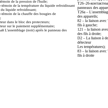
émoin de la pression de l'huile;
Т26–26-контактный 
témoin de la température du liquide refroidissant
panneaux des appare
 du liquide refroidissant;
Т26а – L'assemblage
-témoin de la chauffe des bougies de
des appareils;
;
82 – la liaison avec
teur dans le bloc des protecteurs;
fils à gauche;
teur sur le paiement supplémentaire;
121 – la liaison ave
й L'assemblage (noir) après le panneau des
des fils à droite;
D2 – La liaison à de 
détecteur
Les températures);
83 – la liaison avec
fils à droite