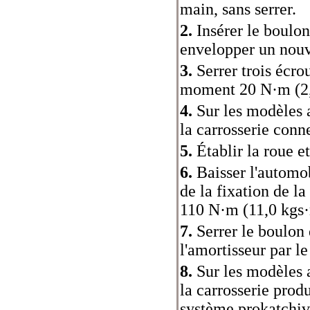
main, sans serrer.
2.
Insérer le boulon 
envelopper un nouve
3.
Serrer trois écrou
moment 20 N·m (2,
4.
Sur les modèles a
la carrosserie conn
5.
Établir la roue e
6.
Baisser l'automob
de la fixation de l
110 N·m (11,0 kgs
7.
Serrer le boulon 
l'amortisseur par 
8.
Sur les modèles a
la carrosserie produ
système prokatchiv