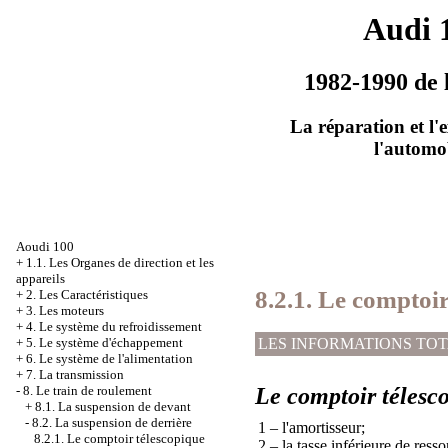
Audi 
1982-1990 de 
La réparation et l'
l'automo
Aoudi 100
+
1.1. Les Organes de direction et les
appareils
8.2.1. Le comptoir
+
2. Les Caractéristiques
+
3. Les moteurs
+
4. Le système du refroidissement
+
5. Le système d'échappement
LES INFORMATIONS TO
+
6. Le système de l'alimentation
+
7. La transmission
-
8. Le train de roulement
Le comptoir télesco
+
8.1. La suspension de devant
-
8.2. La suspension de derrière
1 – l'amortisseur;
8.2.1. Le comptoir télescopique
2 – la tasse inférieure de ressor