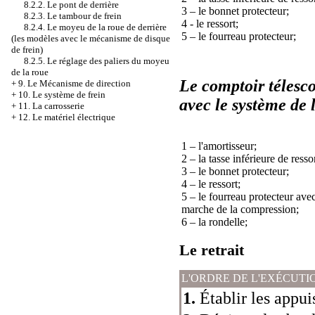
8.2.2. Le pont de derrière
3 – le bonnet protecteur;
8.2.3. Le tambour de frein
4 - le ressort;
8.2.4. Le moyeu de la roue de derrière
5 – le fourreau protecteur;
(les modèles avec le mécanisme de disque
de frein)
8.2.5. Le réglage des paliers du moyeu
de la roue
Le comptoir télesco
+
9. Le Mécanisme de direction
+
10. Le système de frein
avec le système de l
+
11. La carrosserie
+
12. Le matériel électrique
1 – l'amortisseur;
2 – la tasse inférieure de ressor
3 – le bonnet protecteur;
4 – le ressort;
5 – le fourreau protecteur ave
marche de la compression;
6 – la rondelle;
Le retrait
L'ORDRE DE L'EXÉCUTI
1.
Établir les appui