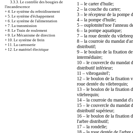
3.3.3. Le contrôle des bougies de
1 – le carter d'huile;
l'incandescence
2 – la couche du carter;
+
4. Le système du refroidissement
3 – le récepteur de la pompe d
+
5. Le système d'échappement
4 – la pompe d'huile;
+
6. Le système de l'alimentation
5 – ouplotnitel'noe l'anneau 
+
7. La transmission
6 – la pompe aquatique;
+
8. Le Train de roulement
+
9. Le Mécanisme de direction
7 – la roue dentée du vilebreq
+
10. Le système de frein
8 – la courroie du mandat d'a
+
11. La carrosserie
distributif;
+
12. Le matériel électrique
9 – le boulon de la fixation de
intermédiaire;
10 – le couvercle du mandat d
distributif inférieur;
11 – vibrogasitel';
12 – le boulon de la fixation v
roue dentée du vilebrequin;
13 – le boulon de la fixation 
vilebrequin;
14 – la courroie du mandat d'
15 – le couvercle du mandat d
distributif supérieur;
16 – le boulon de la fixation 
l'arbre distributif;
17 – la rondelle;
18 – la roue dentée de l'arbre d