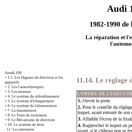
Audi 
1982-1990 de 
La réparation et l'
l'automo
Aoudi 100
+
1.1. Les Organes de direction et les
11.14. Le réglage 
appareils
+
2. Les Caractéristiques
+
3. Les moteurs
L'ORDRE DE L'EXÉCUT
+
4. Le système du refroidissement
1.
Ouvrir la porte.
+
5. Le système d'échappement
+
6. Le système de l'alimentation
2.
Pour le contrôle du réglage 
+
7. La transmission
loquet, ayant entouré de son 
+
8. Le Train de roulement
3.
Affaiblir l'écrou de la fixa
+
9. Le Mécanisme de direction
+
10. Le système de frein
4.
Rapprocher le loquet un peu
-
11. La carrosserie
avant, si le château non se f