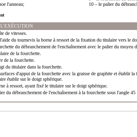
noe l'anneau;
10 – le palier du débran
nt
 L'EXÉCUTION
te de vitesses.
'aide du tournevis la borne à ressort de la fixation du titulaire vers le d
urchette du débranchement de l'enchaînement avec le palier du moyeu di
ulaire de la fourchette.
er de la fourchette.
igt du titulaire dans la fourchette.
surfaces d'appui de la fourchette avec la graisse de graphite et établir la
aire établir sur le doigt sphérique.
rne à ressort, ayant fixé le titulaire sur le doigt sphérique.
alier du débranchement de l'enchaînement à la fourchette sous l'angle 45 