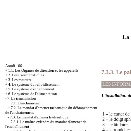
La 
Aoudi 100
+
1.1. Les Organes de direction et les appareils
7.3.3. Le pa
+
2. Les Caractéristiques
+
3. Les moteurs
LES INFORM
+
4. Le système du refroidissement
+
5. Le système d'échappement
+
6. Le système de l'alimentation
L'installation 
-
7. La transmission
+
7.1. L'enchaînement
+
7.2. Le mandat d'amener mécanique du débranchement
de l'enchaînement
1 – le carter de
-
7.3. Le mandat d'amener hydraulique
2 – le doigt sph
7.3.1. Le maître-cylindre du mandat d'amener de
3 – le titulaire;
l'enchaînement
4 – la rondelle;