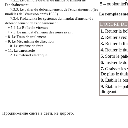
7.3.2. Le cylindre ouvrier du mandat d'amener de
5 – ouplotnitel'
l'enchaînement
7.3.3. Le palier du débranchement de l'enchaînement (les
modèles de l'émission après 1988)
Le remplaceme
7.3.4. Prokatchka les systèmes du mandat d'amener du
débranchement de l'enchaînement
L'ORDRE DE
+
7.4. La Boîte de vitesses
1.
Retirer la boî
+
7.5. Le mandat d'amener des roues avant
+
8. Le Train de roulement
2.
Retirer avec l
+
9. Le Mécanisme de direction
3.
Retirer la fo
+
10. Le système de frein
4.
Retirer le tit
+
11. La carrosserie
+
12. Le matériel électrique
5.
Sortir le pali
6.
Insérer le do
7.
Graisser les 
De plus le titul
8.
Établir la bo
9.
Établir le p
dirigeant.
Продвижение сайта в сети, не дорого.